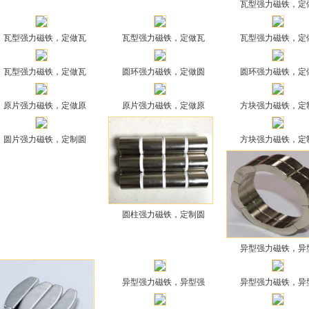
瓦型强力磁铁，定
瓦型强力磁铁，定做瓦
瓦型强力磁铁，定做瓦
瓦型强力磁铁，定
瓦型强力磁铁，定做瓦
圆环强力磁铁，定做圆
圆环强力磁铁，定
原片强力磁铁，定做原
原片强力磁铁，定做原
方块强力磁铁，定
圆片强力磁铁，定制圆
方块强力磁铁，定
圆柱强力磁铁，定制圆
异型强力磁铁，异
异型强力磁铁，异型强
异型强力磁铁，异