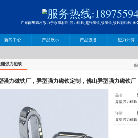
广东南粤磁材致力于永磁材料,强力磁铁,超强磁铁,钕磁铁,钕铁硼磁铁,
新闻中心
产品展示
产品设备
磁力计算
铁硼强力磁铁
当
型强力磁铁厂，异型强力磁铁定制，佛山异型强力磁铁厂
品名
异型强力磁
详情
异型强力磁铁