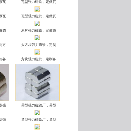
做瓦
瓦型强力磁铁，定做瓦
做瓦
瓦型强力磁铁，定做瓦
做圆
原片强力磁铁，定做原
制方
大方块强力磁铁，定制
制各
方块强力磁铁，定制各
型强
异型强力磁铁厂，异型
型强
异型强力磁铁厂，异型