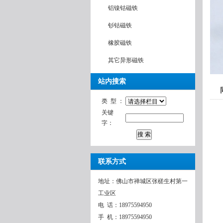
铝镍钴磁铁
钐钴磁铁
橡胶磁铁
其它异形磁铁
站内搜索
类 型 ：
关键
字：
联系方式
地址：佛山市禅城区张槎生村第一
工业区
电 话：18975594950
手 机：18975594950