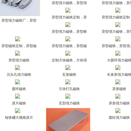
异型强力磁铁，异型强
异型强力磁铁，异
异型强力磁铁定制，异
异型强力磁铁定制
异型强力磁铁厂，异型
异型强力磁铁，异型耐
异型强力磁铁，异
异型磁铁定制，异型磁
异型强力磁铁，异型磁
异型磁铁，异型强
异型强力磁铁
定制方块磁铁，方块强
大圆环强力磁
沉头孔强力磁铁
瓦形磁铁
长条形强力磁
圆环磁铁
方块打孔磁铁
异形磁铁
原片磁铁
瓦型强力磁铁
异形强力磁铁
钕铁硼大规格原片
圆柱强力磁铁