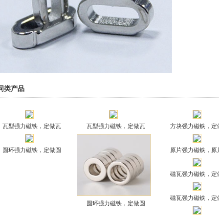
同类产品
瓦型强力磁铁，定做瓦
瓦型强力磁铁，定做瓦
方块强力磁铁，定
圆环强力磁铁，定做圆
原片强力磁铁，原
磁瓦强力磁铁，定
磁瓦强力磁铁，定
圆环强力磁铁，定做圆