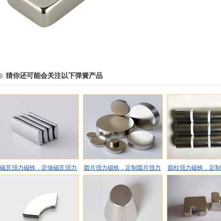
猜你还可能会关注以下弹簧产品
磁瓦强力磁铁，定做磁瓦强力
圆片强力磁铁，定制圆片强力
圆柱强力磁铁，定制
磁铁，天津磁瓦强力磁铁
磁铁，深圳圆片强力磁铁厂家
磁铁，广东圆柱强力